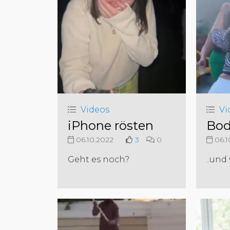
Videos
Vi
iPhone rösten
Bod
06.10.2022
3
0
06.1
Geht es noch?
..und