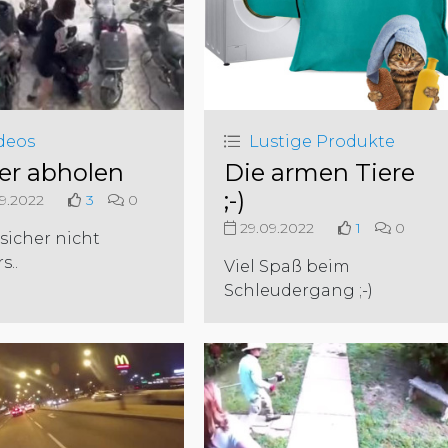
deos
Lustige Produkte
ler abholen
Die armen Tiere
;-)
9.2022
3
0
29.09.2022
1
0
sicher nicht
s..
Viel Spaß beim
Schleudergang ;-)