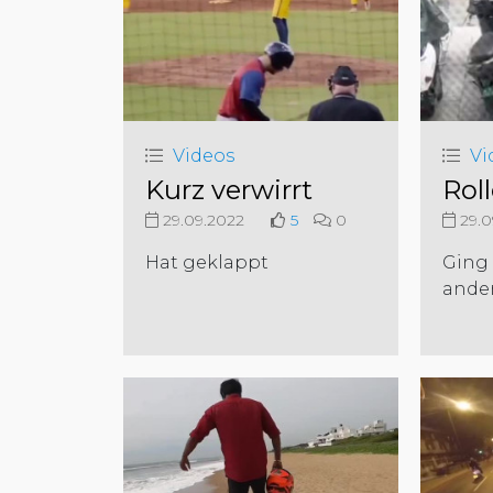
Videos
Vi
Kurz verwirrt
Rol
29.09.2022
5
0
29.0
Hat geklappt
Ging 
ander