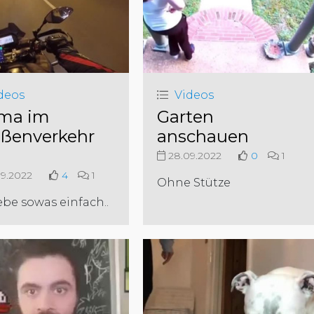
deos
Videos
ma im
Garten
aßenverkehr
anschauen
28.09.2022
0
1
9.2022
4
1
Ohne Stütze
iebe sowas einfach..