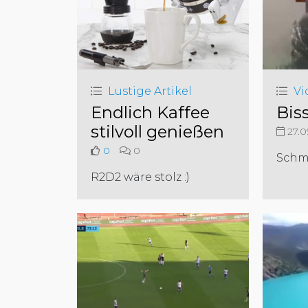
Lustige Artikel
Vi
Endlich Kaffee
Bis
stilvoll genießen
27.0
0
0
Schm
R2D2 wäre stolz :)