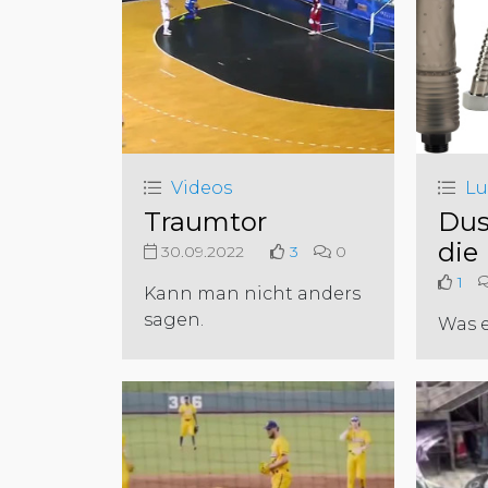
Videos
Lu
Traumtor
Dus
die
30.09.2022
3
0
1
Kann man nicht anders
sagen.
Was es