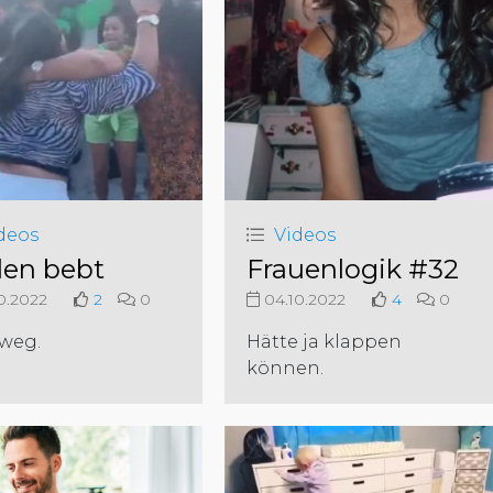
deos
Videos
en bebt
Frauenlogik #32
0.2022
2
0
04.10.2022
4
0
 weg.
Hätte ja klappen
können.