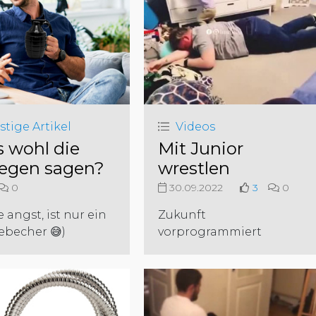
stige Artikel
Videos
 wohl die
Mit Junior
legen sagen?
wrestlen
0
30.09.2022
3
0
e angst, ist nur ein
Zukunft
ebecher 😅)
vorprogrammiert