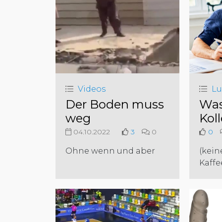
Videos
Lu
Der Boden muss
Was
weg
Kol
04.10.2022
3
0
0
Ohne wenn und aber
(kein
Kaffe