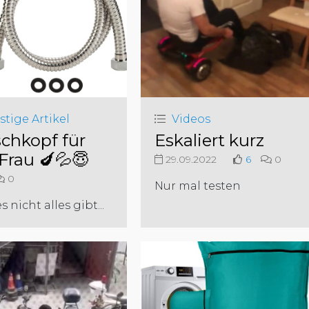
stige Artikel
Videos
chkopf für
Eskaliert kurz
 Frau 🍆💦😇
29.09.2022
6
0
0
Nur mal testen
 nicht alles gibt...