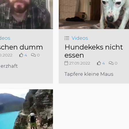
deos
Videos
schen dumm
Hundekeks nicht
essen
9.2022
4
0
27.09.2022
4
0
erzhaft
Tapfere kleine Maus