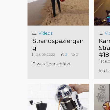
Videos
Vi
Strandspaziergan
Kar
g
Str
#18
28.09.2022
2
0
28.0
Etwas überschätzt.
Ich l