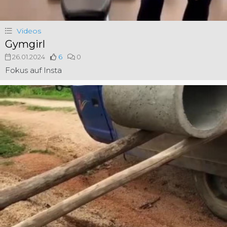
Videos
Gymgirl
26.01.2024
6
0
Fokus auf Insta