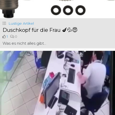
Lustige Artikel
Duschkopf für die Frau 🍆💦😇
1
0
Was es nicht alles gibt...