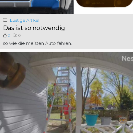
Lustige Artikel
Das ist so notwendig
2
0
so wie die meisten Auto fahren.