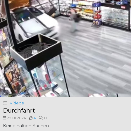
Videos
Durchfahrt
29.01.2024
4
0
Keine halben Sachen.