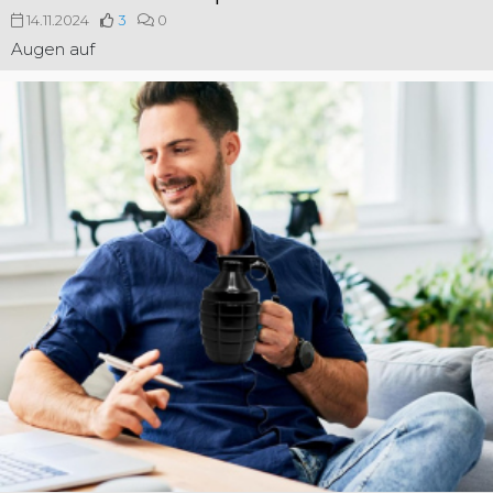
14.11.2024
3
0
Augen auf