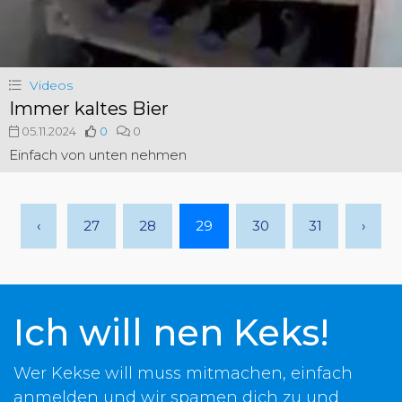
Videos
Immer kaltes Bier
05.11.2024
0
0
Einfach von unten nehmen
‹
27
28
29
30
31
›
Ich will nen Keks!
Wer Kekse will muss mitmachen, einfach
anmelden und wir spamen dich zu und