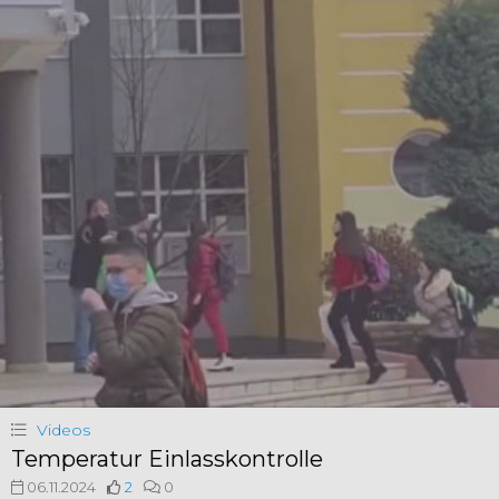
Videos
Temperatur Einlasskontrolle
06.11.2024
2
0