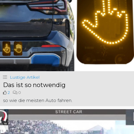
Lustige Artikel
Das ist so notwendig
2
0
so wie die meisten Auto fahren.