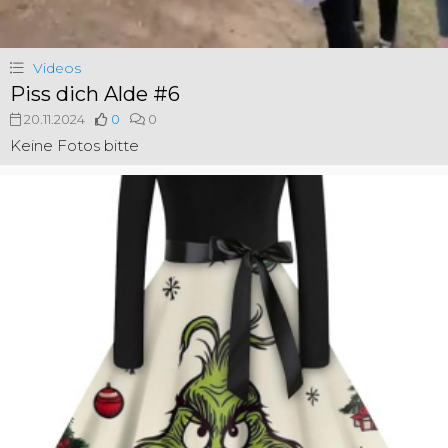
Videos
Piss dich Alde #6
20.11.2024
0
0
Keine Fotos bitte