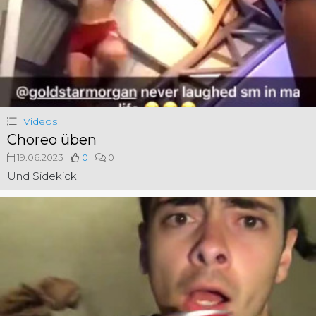
Videos
Choreo üben
19.06.2023
0
0
Und Sidekick