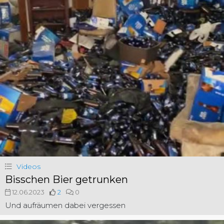
Videos
Bisschen Bier getrunken
12.06.2023
2
0
Und aufräumen dabei vergessen