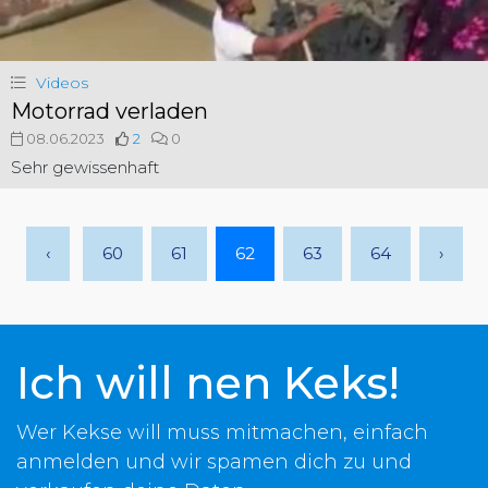
Videos
Motorrad verladen
08.06.2023
2
0
Sehr gewissenhaft
‹
60
61
62
63
64
›
Ich will nen Keks!
Wer Kekse will muss mitmachen, einfach
anmelden und wir spamen dich zu und