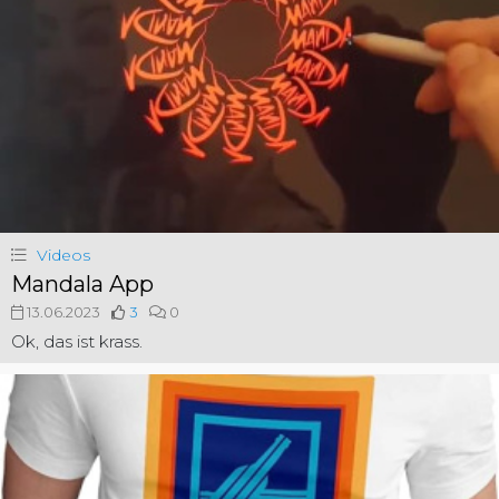
Videos
Mandala App
13.06.2023
3
0
Ok, das ist krass.