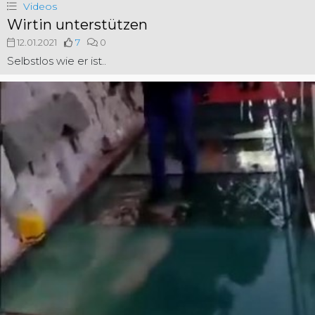
Videos
Wirtin unterstützen
12.01.2021
7
0
Selbstlos wie er ist..