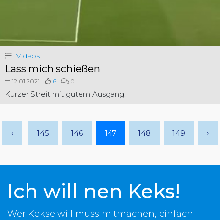
Videos
Lass mich schießen
12.01.2021
6
0
Kurzer Streit mit gutem Ausgang.
‹
145
146
147
148
149
›
Ich will nen Keks!
Wer Kekse will muss mitmachen, einfach