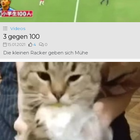
Videos
3 gegen 100
15.01.2021
4
0
Die kleinen Racker geben sich Mühe