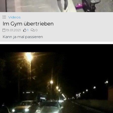
Videos
Im Gym übertrieben
19.01.2021
1
0
Kann ja mal passieren