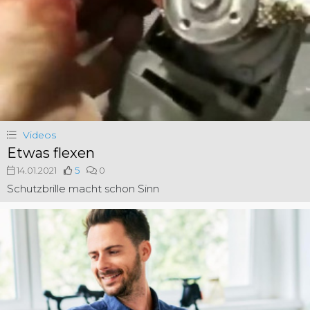
Videos
Etwas flexen
14.01.2021
5
0
Schutzbrille macht schon Sinn