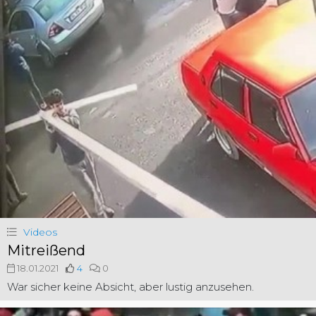
Videos
Mitreißend
18.01.2021
4
0
War sicher keine Absicht, aber lustig anzusehen.