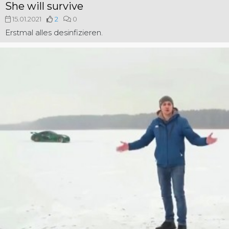
She will survive
15.01.2021
2
0
Erstmal alles desinfizieren.