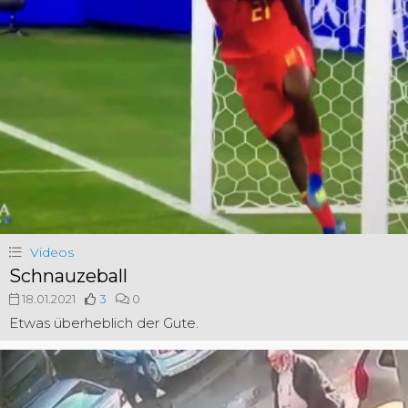
Videos
Schnauzeball
18.01.2021
3
0
Etwas überheblich der Gute.