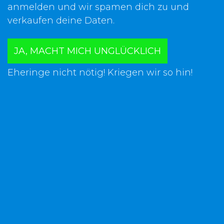
anmelden und wir spamen dich zu und
verkaufen deine Daten.
JA, MACHT MICH UNGLÜCKLICH
Eheringe nicht nötig! Kriegen wir so hin!