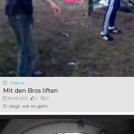
Videos
Mit den Bros liften
28.06.2022
2
0
Er zeigt, wie es geht