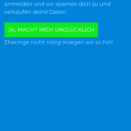
anmelden und wir spamen dich zu und
verkaufen deine Daten.
JA, MACHT MICH UNGLÜCKLICH
Eheringe nicht nötig! Kriegen wir so hin!