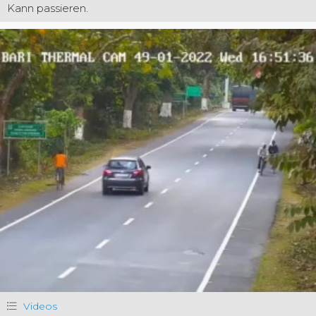
Kann passieren.
Videos