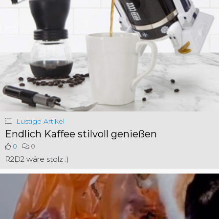
Lustige Artikel
Endlich Kaffee stilvoll genießen
0
0
R2D2 wäre stolz :)