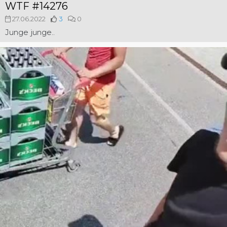
WTF #14276
27.06.2022
3
0
Junge junge..