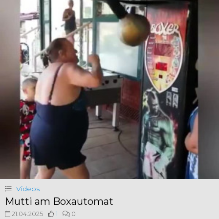
Videos
Mutti am Boxautomat
21.04.2025
1
0