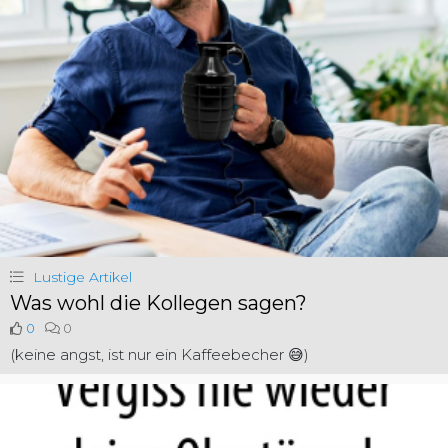
Lustige Artikel
Was wohl die Kollegen sagen?
0
0
(keine angst, ist nur ein Kaffeebecher 😅)