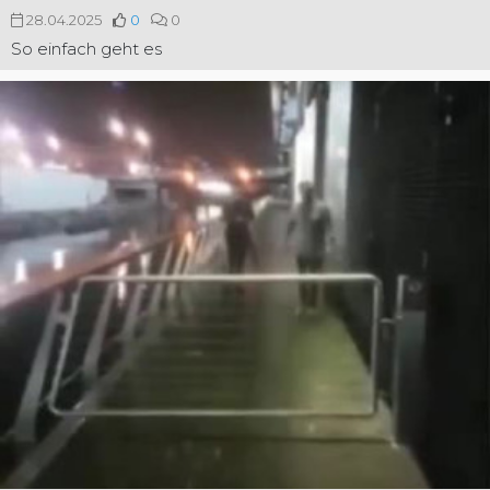
28.04.2025
0
0
So einfach geht es