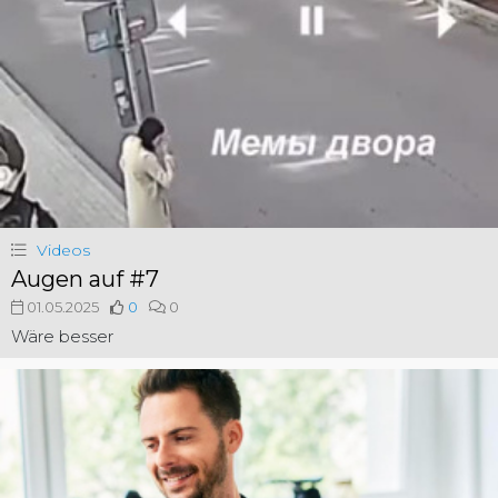
Videos
Augen auf #7
01.05.2025
0
0
Wäre besser