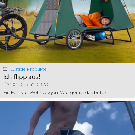
Lustige Produkte
Ich flipp aus!
24.04.2025
0
0
Ein Fahrrad-Wohnwagen! Wie geil ist das bitte?