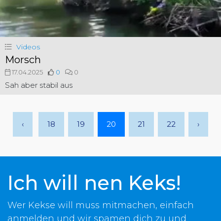
Videos
Morsch
17.04.2025
0
0
Sah aber stabil aus
‹
18
19
20
21
22
›
Ich will nen Keks!
Wer Kekse will muss mitmachen, einfach
anmelden und wir spamen dich zu und