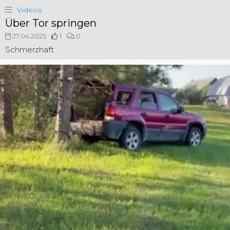
Videos
Über Tor springen
27.04.2025
1
0
Schmerzhaft