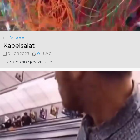
Videos
Kabelsalat
04.05.2025
0
0
Es gab einiges zu zun