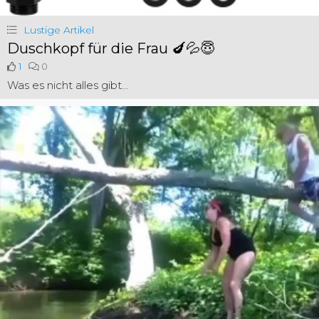
Lustige Artikel
Duschkopf für die Frau 🍆💦😇
1
0
Was es nicht alles gibt...