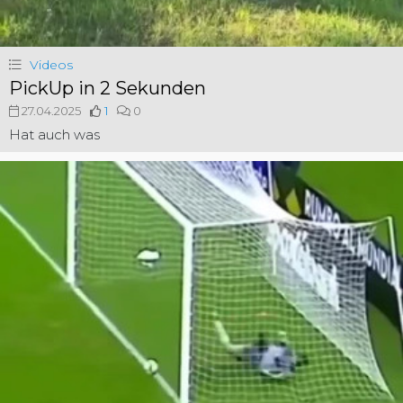
Videos
PickUp in 2 Sekunden
27.04.2025
1
0
Hat auch was